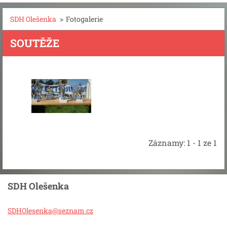
SDH Olešenka
>
Fotogalerie
SOUTĚŽE
Záznamy: 1 - 1 ze 1
SDH Olešenka
SDHOlese
nka@sezn
am.cz